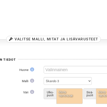
VALITSE MALLI, MITAT JA LISÄVARUSTEET
N TIEDOT
Huone
Skando 3
Malli
Mänty
Mänty
Väri
Ulko-
Sisä-
puoli
puoli
TM7474/08
TM747