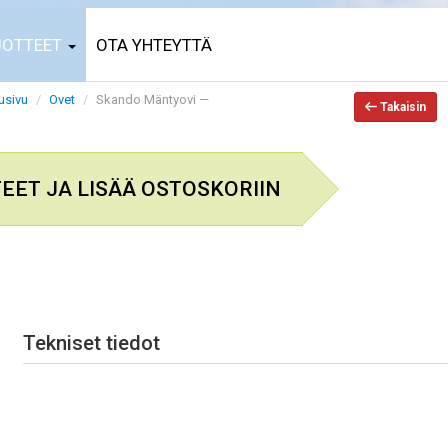
UOTTEET
OTA YHTEYTTÄ
usivu
Ovet
Skando Mäntyovi —
Takaisin
TEET JA LISÄÄ OSTOSKORIIN
Tekniset tiedot