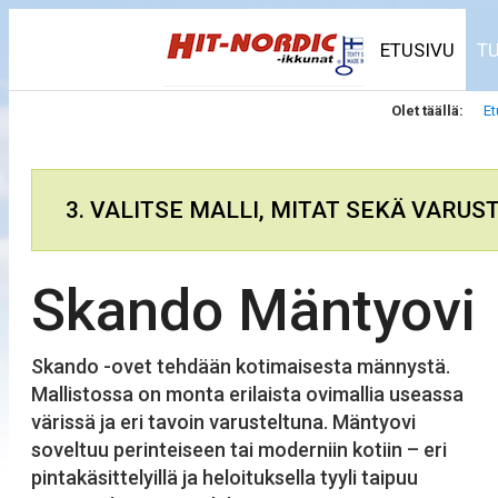
ETUSIVU
T
Olet täällä:
Et
3. VALITSE MALLI, MITAT SEKÄ VARUS
Skando Mäntyovi
Skando -ovet tehdään kotimaisesta männystä.
Mallistossa on monta erilaista ovimallia useassa
värissä ja eri tavoin varusteltuna. Mäntyovi
soveltuu perinteiseen tai moderniin kotiin – eri
pintakäsittelyillä ja heloituksella tyyli taipuu