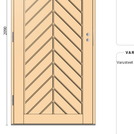
2090
VAR
Varusteet