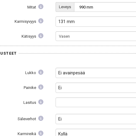
Leveys
Mitat
Karmisyvyys
131 mm
Kätisyys
USTEET
Lukko
Ei avainpesää
Painike
Ei
Lasitus
Säleverhot
Ei
Karmireikä
Kyllä