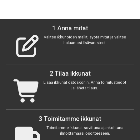
1 Anna mitat
Valitse ikkunoiden mallit, syötä mitat ja valitse
haluamasi lisävarusteet.
2 Tilaa ikkunat
Lisää ikkunat ostos­koriin. Anna toimitus­tiedot
ja lähetä tilaus.
3 Toimitamme ikkunat
Toimitamme ikkunat sovittuna ajankohtana
ilmoit­tamaasi osoit­teeseen.