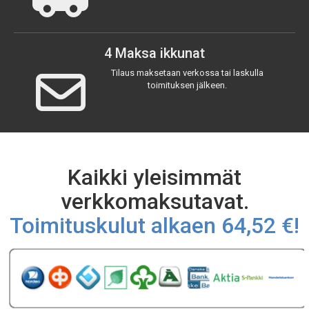
4 Maksa ikkunat
Tilaus maksetaan verkossa tai laskulla
toimituksen jälkeen.
Kaikki yleisimmät
verkkomaksutavat.
Toimituskulut alkaen 64,52 €!