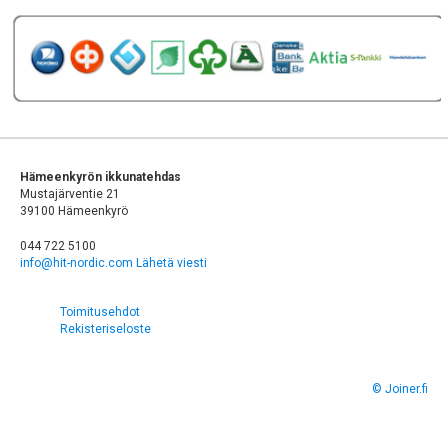
Hämeenkyrön ikkunatehdas
Mustajärventie 21
39100 Hämeenkyrö
044 722 5100
info@hit-nordic.com
Lähetä viesti
Toimitusehdot
Rekisteriseloste
© Joiner.fi